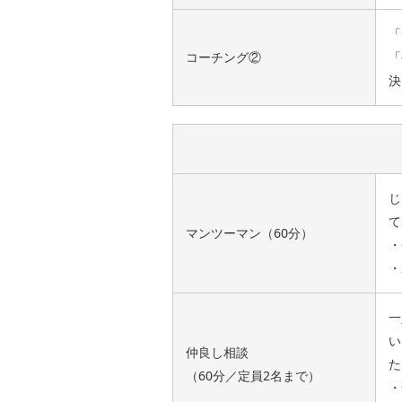
「
コーチング②
「
決
じ
て
マンツーマン（60分）
・
・
一
い
仲良し相談
た
（60分／定員2名まで）
・