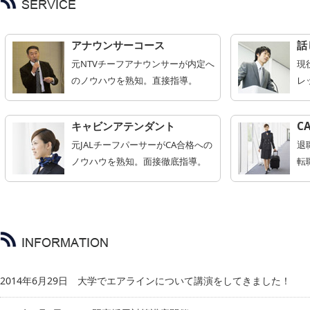
アナウンサーコース
話
元NTVチーフアナウンサーが内定へ
現
のノウハウを熟知。直接指導。
レ
キャビンアテンダント
C
元JALチーフパーサーがCA合格への
退
ノウハウを熟知。面接徹底指導。
転
2014年6月29日
大学でエアラインについて講演をしてきました！